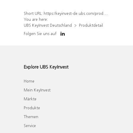
Short URL:
https://keyinvest-de.ubs.com/produkt/detail/index/isin/DE000WA852K6
You are here:
UBS KeyInvest Deutschland
Produktdetail
Folgen Sie uns auf
Explore UBS KeyInvest
Home
Mein KeyInvest
Märkte
Produkte
Themen
Service