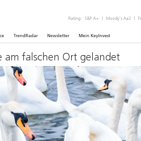
Rating:
S&P A+
|
Moody’s Aa2
|
F
ice
TrendRadar
Newsletter
Mein KeyInvest
e am falschen Ort gelandet