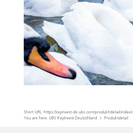
Short URL:
https://keyinvest-de.ubs.com/produkt/detail/inde
You are here:
UBS KeyInvest Deutschland
Produktdetail