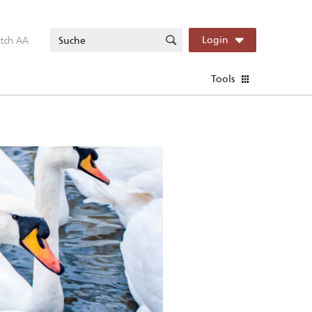
itch AA
Login
Tools