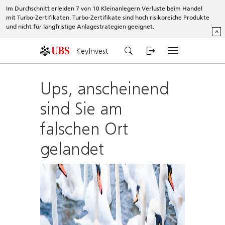
Im Durchschnitt erleiden 7 von 10 Kleinanlegern Verluste beim Handel
mit Turbo-Zertifikaten. Turbo-Zertifikate sind hoch risikoreiche Produkte
und nicht für langfristige Anlagestrategien geeignet.
^
KeyInvest
Ups, anscheinend
sind Sie am
falschen Ort
gelandet