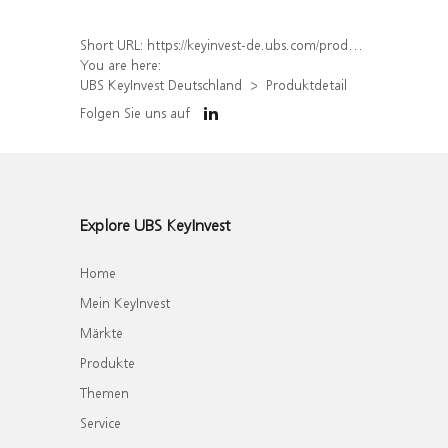
Short URL:
https://keyinvest-de.ubs.com/produkt/detail/index/isin/DE000WA84R51
You are here:
UBS KeyInvest Deutschland
Produktdetail
Folgen Sie uns auf
Explore UBS KeyInvest
Home
Mein KeyInvest
Märkte
Produkte
Themen
Service