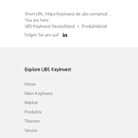
Short URL:
https://keyinvest-de.ubs.com/produkt/detail/index/isin/DE000WA84QX1
You are here:
UBS KeyInvest Deutschland
Produktdetail
Folgen Sie uns auf
Explore UBS KeyInvest
Home
Mein KeyInvest
Märkte
Produkte
Themen
Service