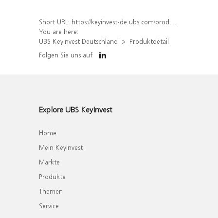
Short URL:
https://keyinvest-de.ubs.com/produkt/detail/index/isin/DE000WA84E56
You are here:
UBS KeyInvest Deutschland
Produktdetail
Folgen Sie uns auf
Explore UBS KeyInvest
Home
Mein KeyInvest
Märkte
Produkte
Themen
Service