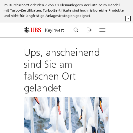
Im Durchschnitt erleiden 7 von 10 Kleinanlegern Verluste beim Handel
mit Turbo-Zertifikaten. Turbo-Zertifikate sind hoch risikoreiche Produkte
und nicht für langfristige Anlagestrategien geeignet.
^
KeyInvest
Ups, anscheinend
sind Sie am
falschen Ort
gelandet