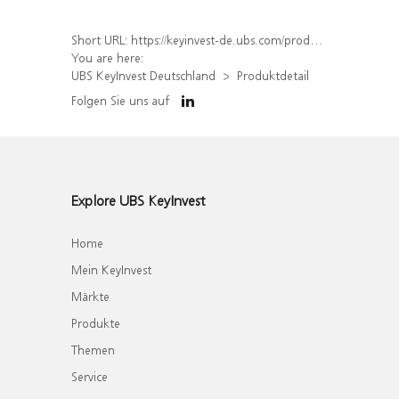
Short URL:
https://keyinvest-de.ubs.com/produkt/detail/index/isin/DE000WA84CK8
You are here:
UBS KeyInvest Deutschland
Produktdetail
Folgen Sie uns auf
Explore UBS KeyInvest
Home
Mein KeyInvest
Märkte
Produkte
Themen
Service