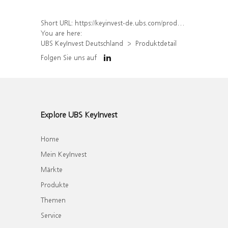
Short URL:
https://keyinvest-de.ubs.com/produkt/detail/index/isin/DE000WA84A92
You are here:
UBS KeyInvest Deutschland
Produktdetail
Folgen Sie uns auf
Explore UBS KeyInvest
Home
Mein KeyInvest
Märkte
Produkte
Themen
Service