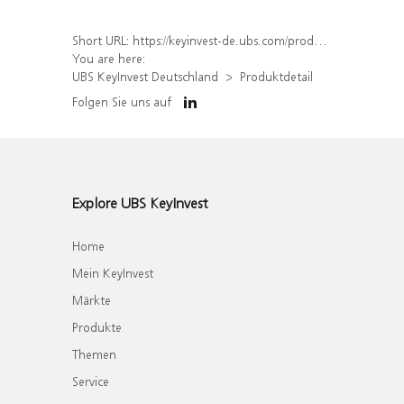
Short URL:
https://keyinvest-de.ubs.com/produkt/detail/index/isin/DE000WA84971
You are here:
UBS KeyInvest Deutschland
Produktdetail
Folgen Sie uns auf
Explore UBS KeyInvest
Home
Mein KeyInvest
Märkte
Produkte
Themen
Service