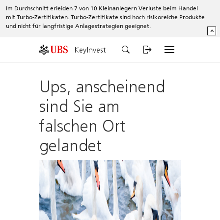
Im Durchschnitt erleiden 7 von 10 Kleinanlegern Verluste beim Handel
mit Turbo-Zertifikaten. Turbo-Zertifikate sind hoch risikoreiche Produkte
und nicht für langfristige Anlagestrategien geeignet.
^
KeyInvest
Ups, anscheinend
sind Sie am
falschen Ort
gelandet