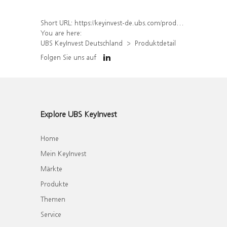
Short URL:
https://keyinvest-de.ubs.com/produkt/detail/index/isin/DE000WA848P3
You are here:
UBS KeyInvest Deutschland
Produktdetail
Folgen Sie uns auf
Explore UBS KeyInvest
Home
Mein KeyInvest
Märkte
Produkte
Themen
Service