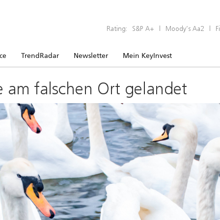
Rating:
S&P A+
|
Moody’s Aa2
|
F
ice
TrendRadar
Newsletter
Mein KeyInvest
e am falschen Ort gelandet