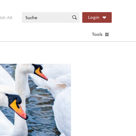
itch AA
Login
Tools