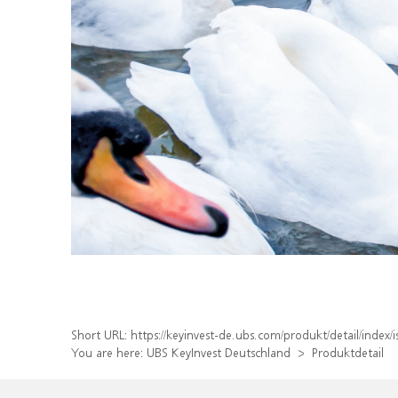
Short URL:
https://keyinvest-de.ubs.com/produkt/detail/inde
You are here:
UBS KeyInvest Deutschland
Produktdetail