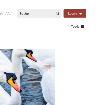
itch AA
Login
Tools