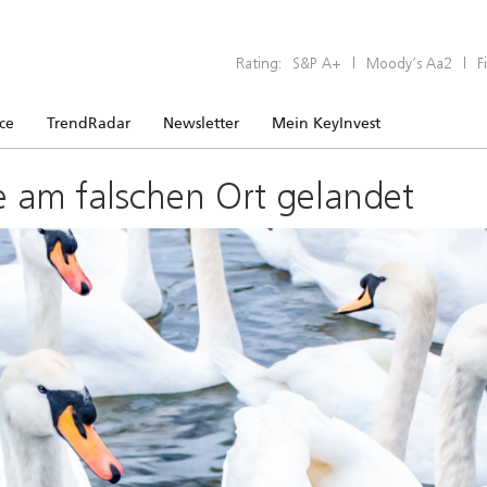
Rating:
S&P A+
|
Moody’s Aa2
|
F
ice
TrendRadar
Newsletter
Mein KeyInvest
e am falschen Ort gelandet