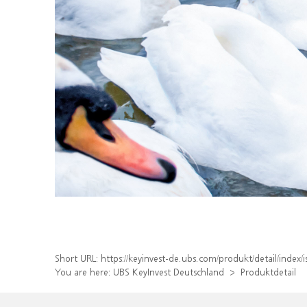
Short URL:
https://keyinvest-de.ubs.com/produkt/detail/inde
You are here:
UBS KeyInvest Deutschland
Produktdetail