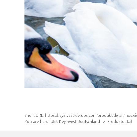
Short URL:
https://keyinvest-de.ubs.com/produkt/detail/inde
You are here:
UBS KeyInvest Deutschland
Produktdetail