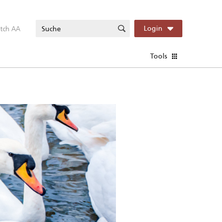
itch AA
Login
Tools