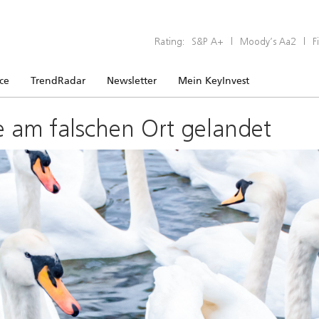
Rating:
S&P A+
|
Moody’s Aa2
|
F
ice
TrendRadar
Newsletter
Mein KeyInvest
e am falschen Ort gelandet