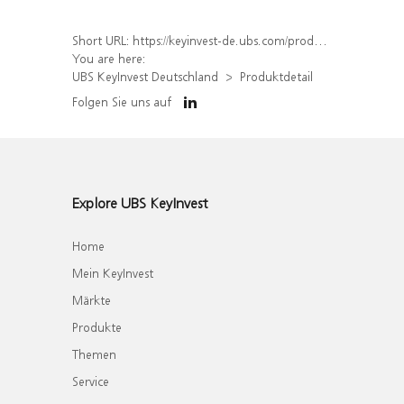
Short URL:
https://keyinvest-de.ubs.com/produkt/detail/index/isin/DE000WA844L1
You are here:
UBS KeyInvest Deutschland
Produktdetail
Folgen Sie uns auf
Explore UBS KeyInvest
Home
Mein KeyInvest
Märkte
Produkte
Themen
Service