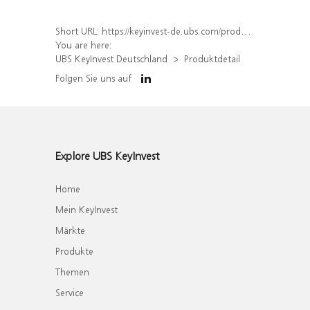
Short URL:
https://keyinvest-de.ubs.com/produkt/detail/index/isin/DE000WA83YP3
You are here:
UBS KeyInvest Deutschland
Produktdetail
Folgen Sie uns auf
Explore UBS KeyInvest
Home
Mein KeyInvest
Märkte
Produkte
Themen
Service