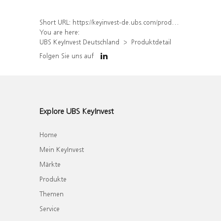
Short URL:
https://keyinvest-de.ubs.com/produkt/detail/index/isin/DE000WA83XZ4
You are here:
UBS KeyInvest Deutschland
Produktdetail
Folgen Sie uns auf
Explore UBS KeyInvest
Home
Mein KeyInvest
Märkte
Produkte
Themen
Service