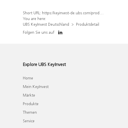
Short URL:
https://keyinvest-de.ubs.com/produkt/detail/index/isin/DE000WA83X70
You are here:
UBS KeyInvest Deutschland
Produktdetail
Folgen Sie uns auf
Explore UBS KeyInvest
Home
Mein KeyInvest
Märkte
Produkte
Themen
Service