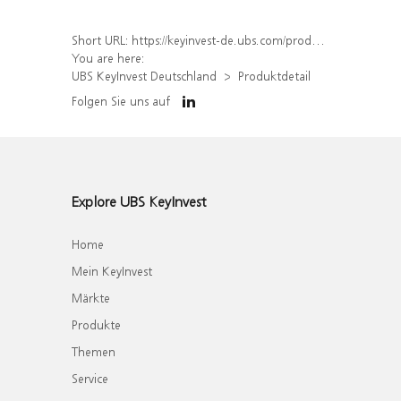
Short URL:
https://keyinvest-de.ubs.com/produkt/detail/index/isin/DE000WA83WV5
You are here:
UBS KeyInvest Deutschland
Produktdetail
Folgen Sie uns auf
Explore UBS KeyInvest
Home
Mein KeyInvest
Märkte
Produkte
Themen
Service