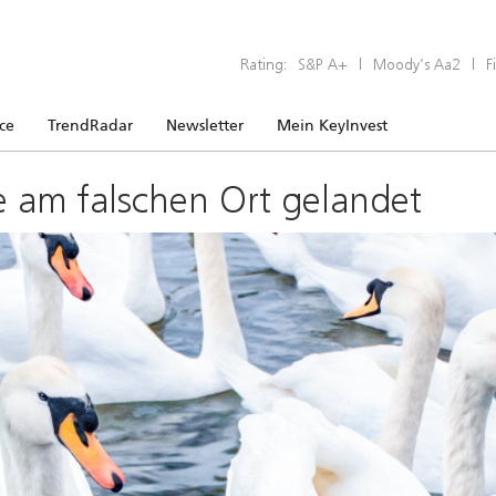
Rating:
S&P A+
|
Moody’s Aa2
|
F
ice
TrendRadar
Newsletter
Mein KeyInvest
e am falschen Ort gelandet