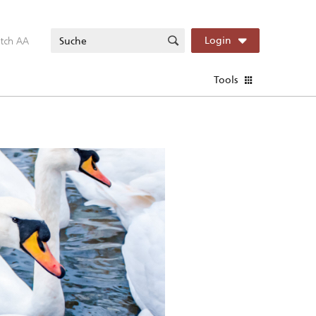
itch AA
Login
Tools