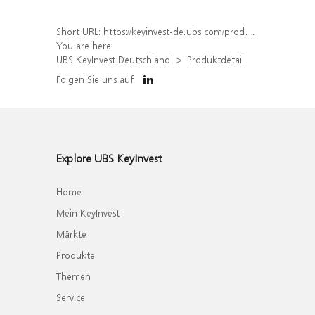
Short URL:
https://keyinvest-de.ubs.com/produkt/detail/index/isin/DE000WA83UH8
You are here:
UBS KeyInvest Deutschland
Produktdetail
Folgen Sie uns auf
Explore UBS KeyInvest
Home
Mein KeyInvest
Märkte
Produkte
Themen
Service