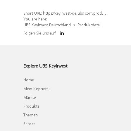
Short URL:
https://keyinvest-de.ubs.com/produkt/detail/index/isin/DE000WA83TP3
You are here:
UBS KeyInvest Deutschland
Produktdetail
Folgen Sie uns auf
Explore UBS KeyInvest
Home
Mein KeyInvest
Märkte
Produkte
Themen
Service