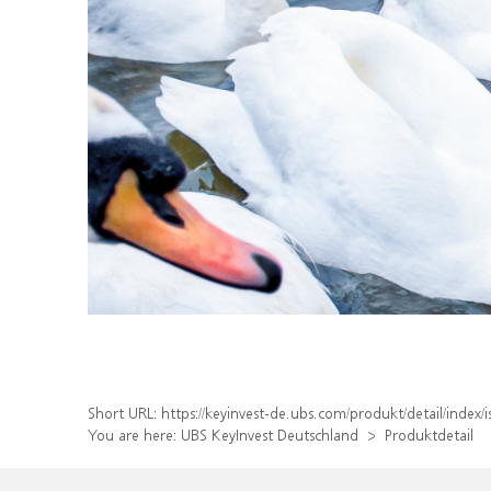
Short URL:
https://keyinvest-de.ubs.com/produkt/detail/inde
You are here:
UBS KeyInvest Deutschland
Produktdetail