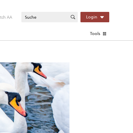
itch AA
Login
Tools