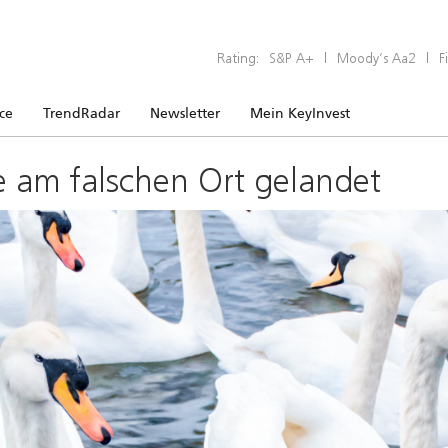
Rating:
S&P A+
|
Moody’s Aa2
|
F
ice
TrendRadar
Newsletter
Mein KeyInvest
e am falschen Ort gelandet