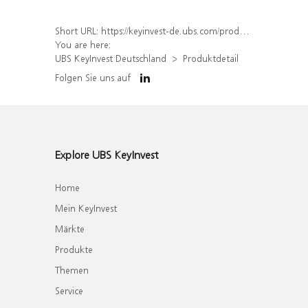
Short URL:
https://keyinvest-de.ubs.com/produkt/detail/index/isin/DE000WA83S85
You are here:
UBS KeyInvest Deutschland
Produktdetail
Folgen Sie uns auf
Explore UBS KeyInvest
Home
Mein KeyInvest
Märkte
Produkte
Themen
Service