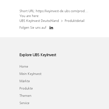
Short URL:
https://keyinvest-de.ubs.com/produkt/detail/index/isin/DE000WA83RY9
You are here:
UBS KeyInvest Deutschland
Produktdetail
Folgen Sie uns auf
Explore UBS KeyInvest
Home
Mein KeyInvest
Märkte
Produkte
Themen
Service