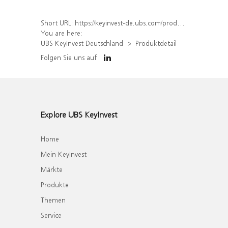
Short URL:
https://keyinvest-de.ubs.com/produkt/detail/index/isin/DE000WA83J45
You are here:
UBS KeyInvest Deutschland
Produktdetail
Folgen Sie uns auf
Explore UBS KeyInvest
Home
Mein KeyInvest
Märkte
Produkte
Themen
Service