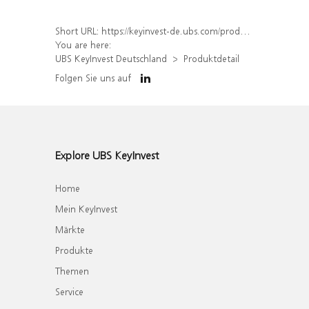
Short URL:
https://keyinvest-de.ubs.com/produkt/detail/index/isin/DE000WA83GL9
You are here:
UBS KeyInvest Deutschland
Produktdetail
Folgen Sie uns auf
Explore UBS KeyInvest
Home
Mein KeyInvest
Märkte
Produkte
Themen
Service