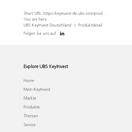
Short URL:
https://keyinvest-de.ubs.com/produkt/detail/index/isin/DE000WA83D58
You are here:
UBS KeyInvest Deutschland
Produktdetail
Folgen Sie uns auf
Explore UBS KeyInvest
Home
Mein KeyInvest
Märkte
Produkte
Themen
Service