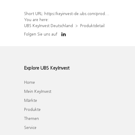
Short URL:
https://keyinvest-de.ubs.com/produkt/detail/index/isin/DE000WA83D17
You are here:
UBS KeyInvest Deutschland
Produktdetail
Folgen Sie uns auf
Explore UBS KeyInvest
Home
Mein KeyInvest
Märkte
Produkte
Themen
Service