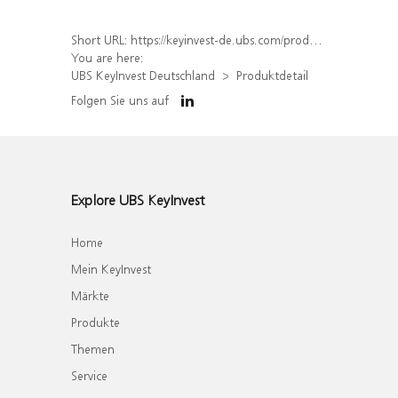
Short URL:
https://keyinvest-de.ubs.com/produkt/detail/index/isin/DE000WA83C91
You are here:
UBS KeyInvest Deutschland
Produktdetail
Folgen Sie uns auf
Explore UBS KeyInvest
Home
Mein KeyInvest
Märkte
Produkte
Themen
Service