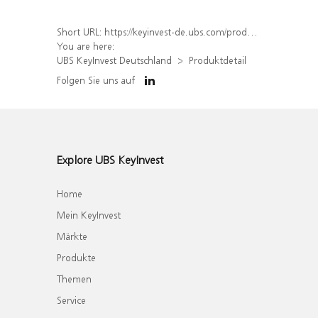
Short URL:
https://keyinvest-de.ubs.com/produkt/detail/index/isin/DE000WA83BU1
You are here:
UBS KeyInvest Deutschland
Produktdetail
Folgen Sie uns auf
Explore UBS KeyInvest
Home
Mein KeyInvest
Märkte
Produkte
Themen
Service