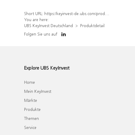
Short URL:
https://keyinvest-de.ubs.com/produkt/detail/index/isin/DE000WA83BJ4
You are here:
UBS KeyInvest Deutschland
Produktdetail
Folgen Sie uns auf
Explore UBS KeyInvest
Home
Mein KeyInvest
Märkte
Produkte
Themen
Service