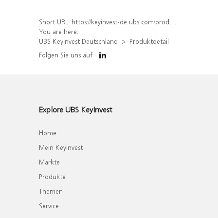
Short URL:
https://keyinvest-de.ubs.com/produkt/detail/index/isin/DE000WA83031
You are here:
UBS KeyInvest Deutschland
Produktdetail
Folgen Sie uns auf
Explore UBS KeyInvest
Home
Mein KeyInvest
Märkte
Produkte
Themen
Service