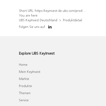
Short URL:
https://keyinvest-de.ubs.com/produkt/detail/index/isin/DE000WA82NT0
You are here:
UBS KeyInvest Deutschland
Produktdetail
Folgen Sie uns auf
Explore UBS KeyInvest
Home
Mein KeyInvest
Märkte
Produkte
Themen
Service