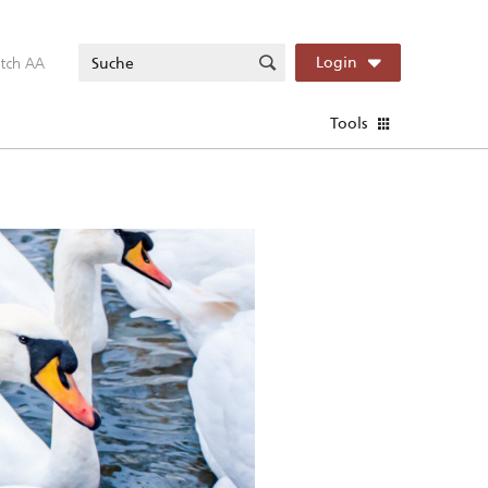
itch AA
Login
Tools