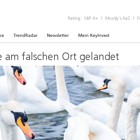
Rating:
S&P A+
|
Moody’s Aa2
|
F
ice
TrendRadar
Newsletter
Mein KeyInvest
e am falschen Ort gelandet