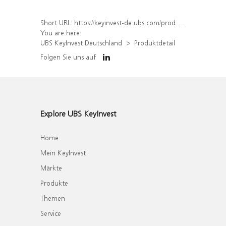
Short URL:
https://keyinvest-de.ubs.com/produkt/detail/index/isin/DE000WA82KQ2
You are here:
UBS KeyInvest Deutschland
Produktdetail
Folgen Sie uns auf
Explore UBS KeyInvest
Home
Mein KeyInvest
Märkte
Produkte
Themen
Service