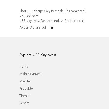
Short URL:
https://keyinvest-de.ubs.com/produkt/detail/index/isin/DE000WA82JY8
You are here:
UBS KeyInvest Deutschland
Produktdetail
Folgen Sie uns auf
Explore UBS KeyInvest
Home
Mein KeyInvest
Märkte
Produkte
Themen
Service