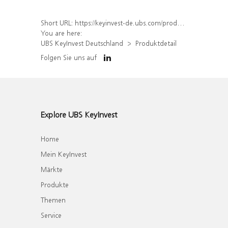
Short URL:
https://keyinvest-de.ubs.com/produkt/detail/index/isin/DE000WA82JT8
You are here:
UBS KeyInvest Deutschland
Produktdetail
Folgen Sie uns auf
Explore UBS KeyInvest
Home
Mein KeyInvest
Märkte
Produkte
Themen
Service