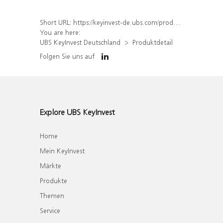
Short URL:
https://keyinvest-de.ubs.com/produkt/detail/index/isin/DE000WA82J79
You are here:
UBS KeyInvest Deutschland
Produktdetail
Folgen Sie uns auf
Explore UBS KeyInvest
Home
Mein KeyInvest
Märkte
Produkte
Themen
Service