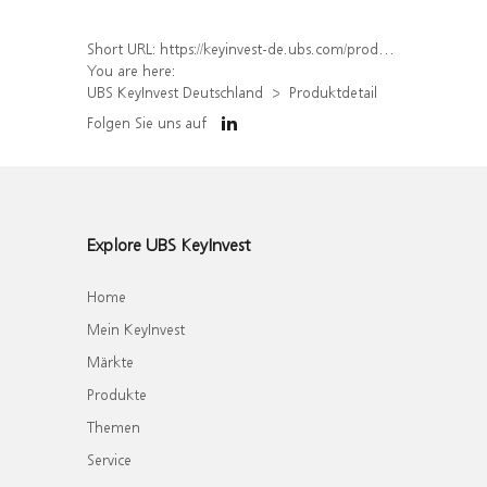
Short URL:
https://keyinvest-de.ubs.com/produkt/detail/index/isin/DE000WA82GE6
You are here:
UBS KeyInvest Deutschland
Produktdetail
Folgen Sie uns auf
Explore UBS KeyInvest
Home
Mein KeyInvest
Märkte
Produkte
Themen
Service