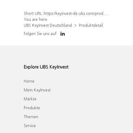
Short URL:
https://keyinvest-de.ubs.com/produkt/detail/index/isin/DE000WA82991
You are here:
UBS KeyInvest Deutschland
Produktdetail
Folgen Sie uns auf
Explore UBS KeyInvest
Home
Mein KeyInvest
Märkte
Produkte
Themen
Service