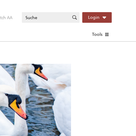
itch AA
Login
Tools