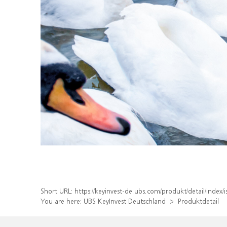
Short URL:
https://keyinvest-de.ubs.com/produkt/detail/inde
You are here:
UBS KeyInvest Deutschland
Produktdetail