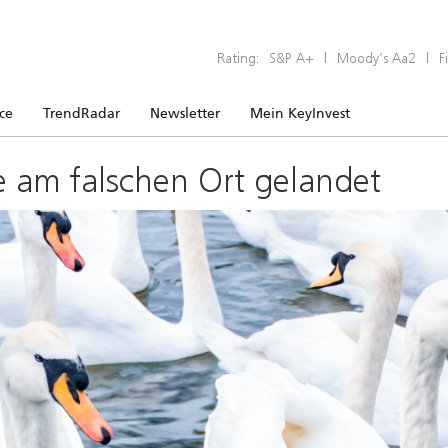
Rating:
S&P A+
|
Moody’s Aa2
|
F
ice
TrendRadar
Newsletter
Mein KeyInvest
e am falschen Ort gelandet