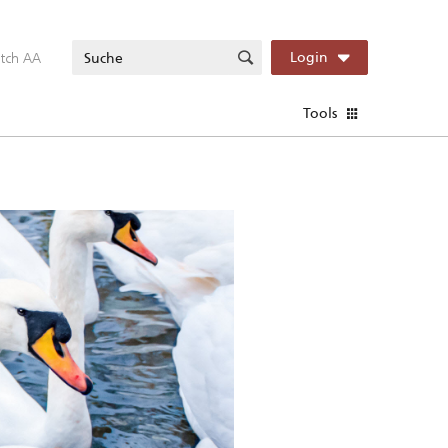
itch AA
Login
Tools