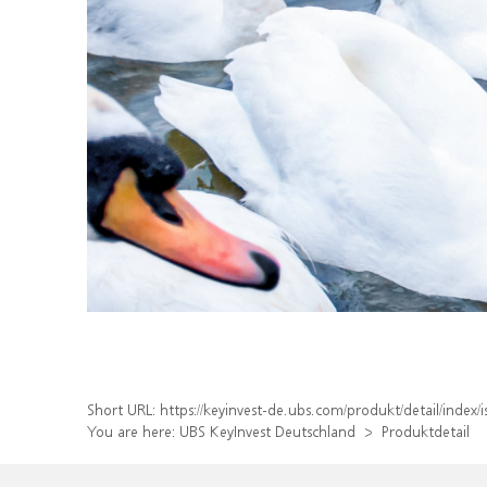
Short URL:
https://keyinvest-de.ubs.com/produkt/detail/inde
You are here:
UBS KeyInvest Deutschland
Produktdetail