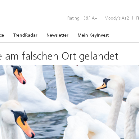
Rating:
S&P A+
|
Moody’s Aa2
|
F
ice
TrendRadar
Newsletter
Mein KeyInvest
e am falschen Ort gelandet