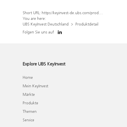
Short URL:
https://keyinvest-de.ubs.com/produkt/detail/index/isin/DE000WA82447
You are here:
UBS KeyInvest Deutschland
Produktdetail
Folgen Sie uns auf
Explore UBS KeyInvest
Home
Mein KeyInvest
Märkte
Produkte
Themen
Service