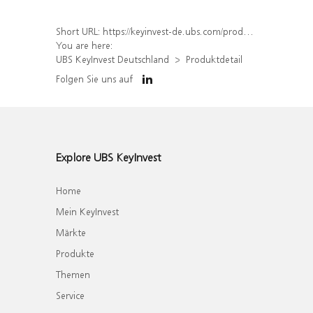
Short URL:
https://keyinvest-de.ubs.com/produkt/detail/index/isin/DE000WA823U6
You are here:
UBS KeyInvest Deutschland
Produktdetail
Folgen Sie uns auf
Explore UBS KeyInvest
Home
Mein KeyInvest
Märkte
Produkte
Themen
Service