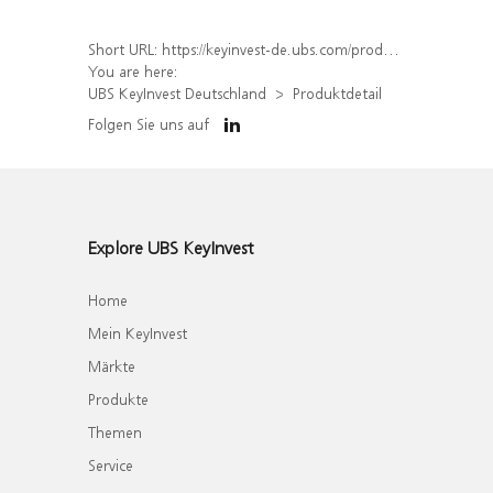
Short URL:
https://keyinvest-de.ubs.com/produkt/detail/index/isin/DE000WA82231
You are here:
UBS KeyInvest Deutschland
Produktdetail
Folgen Sie uns auf
Explore UBS KeyInvest
Home
Mein KeyInvest
Märkte
Produkte
Themen
Service