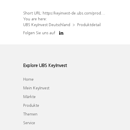
Short URL:
https://keyinvest-de.ubs.com/produkt/detail/index/isin/DE000WA81Z96
You are here:
UBS KeyInvest Deutschland
Produktdetail
Folgen Sie uns auf
Explore UBS KeyInvest
Home
Mein KeyInvest
Märkte
Produkte
Themen
Service