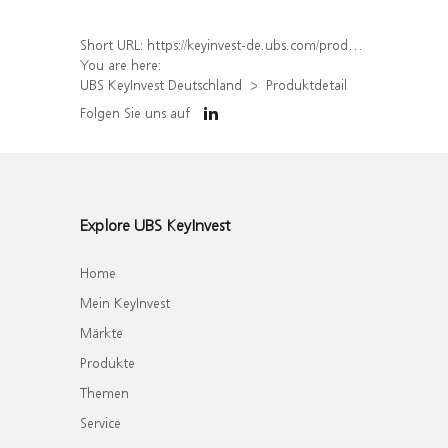
Short URL:
https://keyinvest-de.ubs.com/produkt/detail/index/isin/DE000WA81Z88
You are here:
UBS KeyInvest Deutschland
Produktdetail
Folgen Sie uns auf
Explore UBS KeyInvest
Home
Mein KeyInvest
Märkte
Produkte
Themen
Service