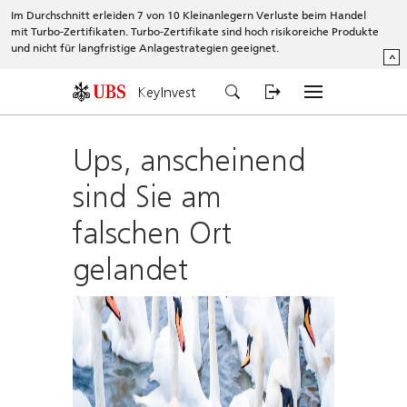
Im Durchschnitt erleiden 7 von 10 Kleinanlegern Verluste beim Handel
mit Turbo-Zertifikaten. Turbo-Zertifikate sind hoch risikoreiche Produkte
und nicht für langfristige Anlagestrategien geeignet.
^
KeyInvest
Ups, anscheinend
sind Sie am
falschen Ort
gelandet