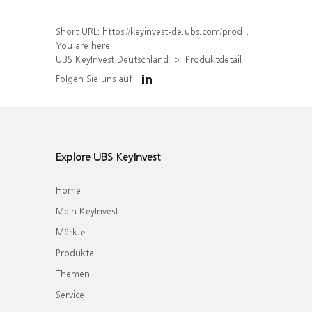
Short URL:
https://keyinvest-de.ubs.com/produkt/detail/index/isin/DE000WA81YG6
You are here:
UBS KeyInvest Deutschland
Produktdetail
Folgen Sie uns auf
Explore UBS KeyInvest
Home
Mein KeyInvest
Märkte
Produkte
Themen
Service