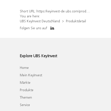
Short URL:
https://keyinvest-de.ubs.com/produkt/detail/index/isin/DE000WA81XL8
You are here:
UBS KeyInvest Deutschland
Produktdetail
Folgen Sie uns auf
Explore UBS KeyInvest
Home
Mein KeyInvest
Märkte
Produkte
Themen
Service