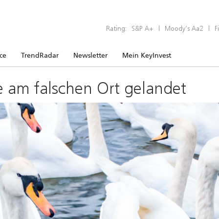
Rating:
S&P A+
|
Moody’s Aa2
|
F
ice
TrendRadar
Newsletter
Mein KeyInvest
e am falschen Ort gelandet