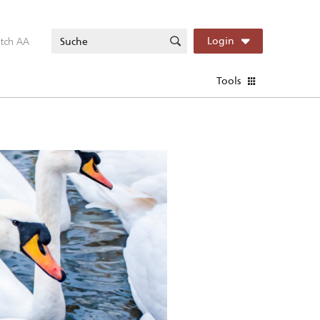
itch AA
Login
Tools