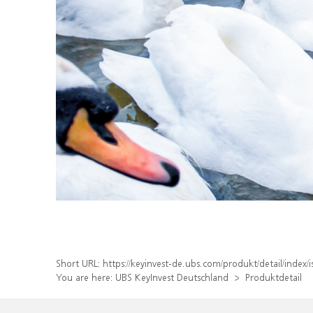
Short URL:
https://keyinvest-de.ubs.com/produkt/detail/inde
You are here:
UBS KeyInvest Deutschland
Produktdetail