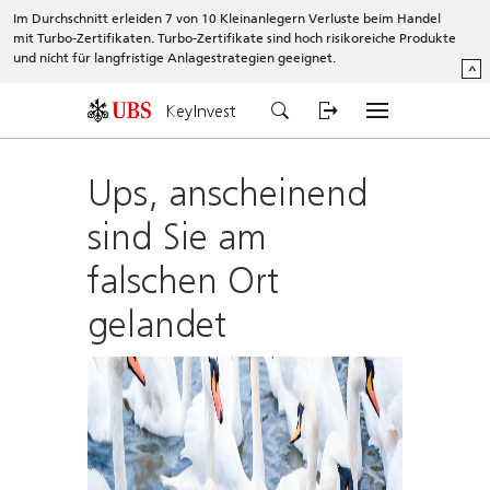
Im Durchschnitt erleiden 7 von 10 Kleinanlegern Verluste beim Handel
mit Turbo-Zertifikaten. Turbo-Zertifikate sind hoch risikoreiche Produkte
und nicht für langfristige Anlagestrategien geeignet.
^
KeyInvest
Ups, anscheinend
sind Sie am
falschen Ort
gelandet