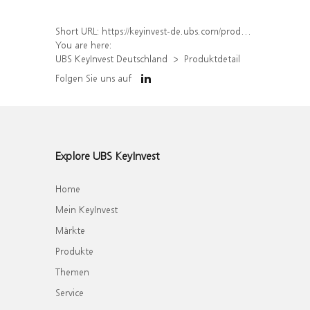
Short URL:
https://keyinvest-de.ubs.com/produkt/detail/index/isin/DE000WA81V41
You are here:
UBS KeyInvest Deutschland
Produktdetail
Folgen Sie uns auf
Explore UBS KeyInvest
Home
Mein KeyInvest
Märkte
Produkte
Themen
Service